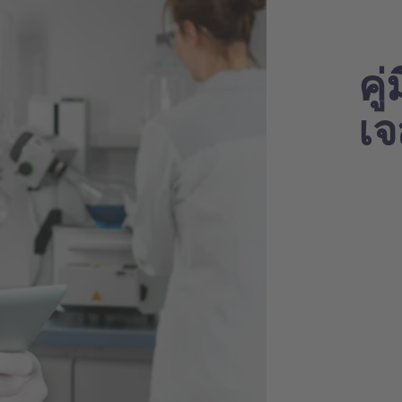
คู
เจ