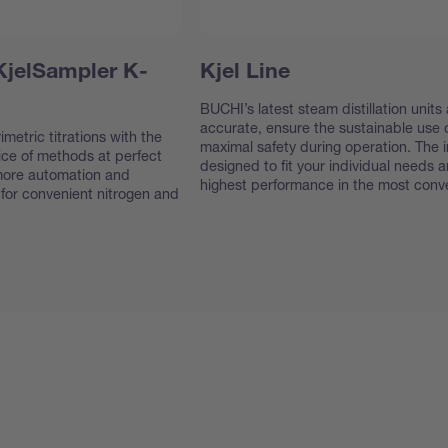
KjelSampler K-
Kjel Line
BUCHI’s latest steam distillation units
accurate, ensure the sustainable use 
metric titrations with the
maximal safety during operation. The
ice of methods at perfect
designed to fit your individual needs 
 more automation and
highest performance in the most conv
or convenient nitrogen and