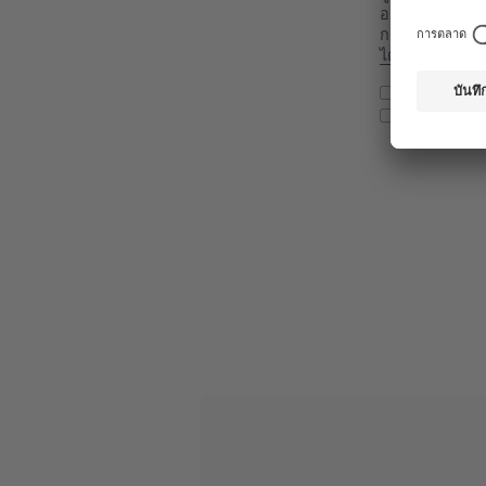
ออนไลน์และคำเช
การติดต่อ
คุณส
ได้ใน นโยบายค
ฉันยืนยันว
ฉันอนุญาติให