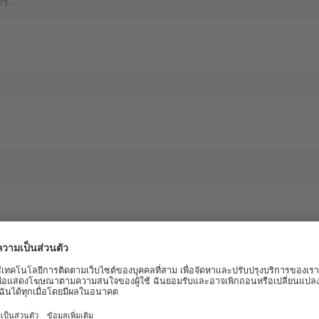
้อมูลอื่น ๆ ที่เกี่ยวข้องถึงคุณในอนาคต เช่น แอพพริเคชันโน๊ต, ไกด์บุ๊ค, ก