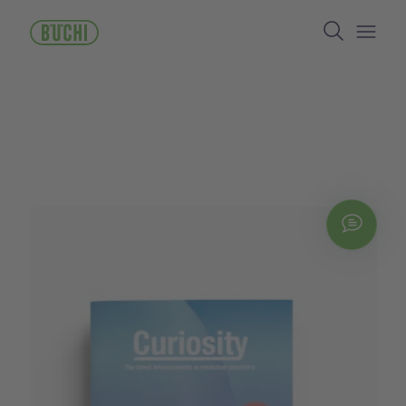
ข้าม
Search
ไป
ยัง
Open/
เนื้อหา
หลัก
Chat