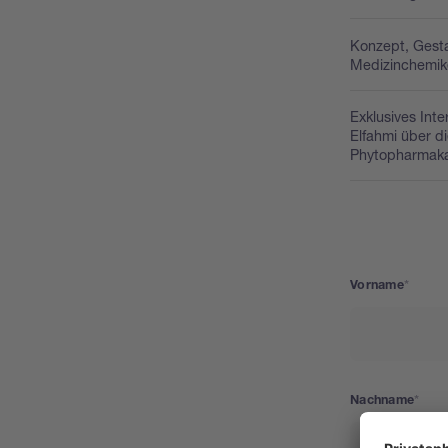
Konzept, Gesta
Medizinchemik
Exklusives Int
Elfahmi über d
Phytopharmak
Vorname
Nachname