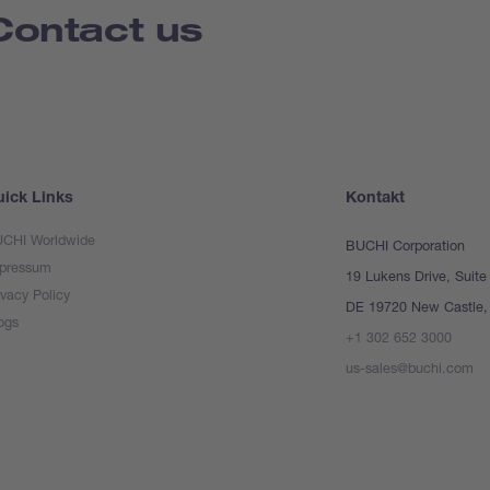
Contact us
ick Links
Kontakt
CHI Worldwide
BUCHI Corporation
pressum
19 Lukens Drive, Suite
ivacy Policy
DE 19720 New Castle, 
ogs
+1 302 652 3000
us-sales@buchi.com