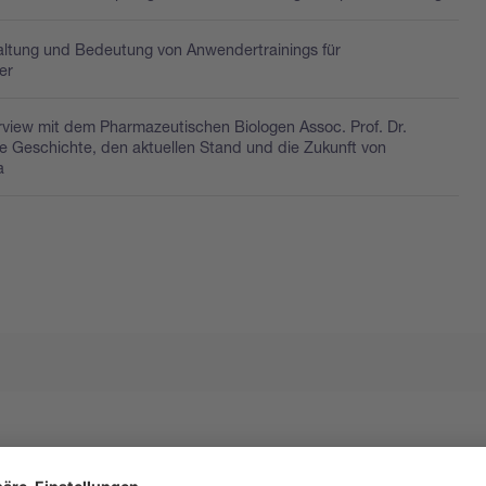
ltung und Bedeutung von Anwendertrainings für
er
erview mit dem Pharmazeutischen Biologen Assoc. Prof. Dr.
ie Geschichte, den aktuellen Stand und die Zukunft von
a