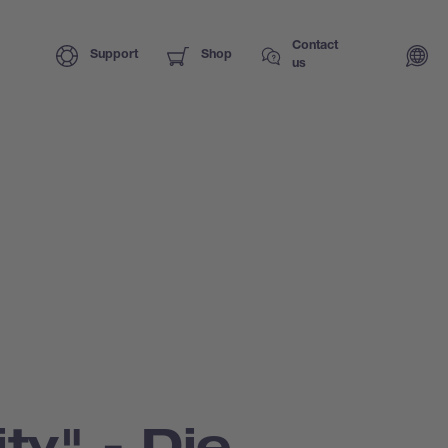
Contact
Support
Shop
us
ty" - Die