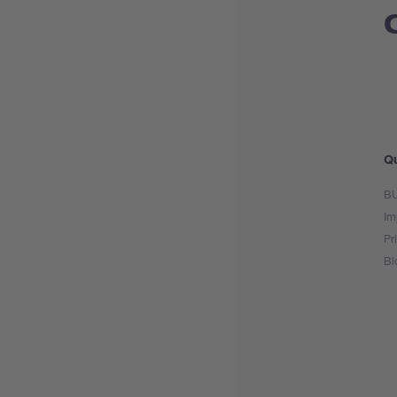
Qu
BU
Im
Pr
Bl