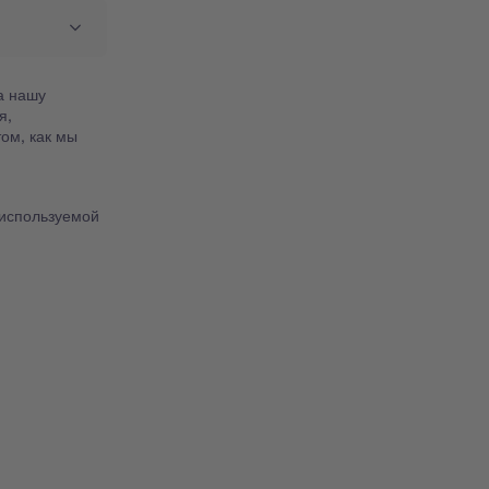
а нашу
я,
том, как мы
 используемой