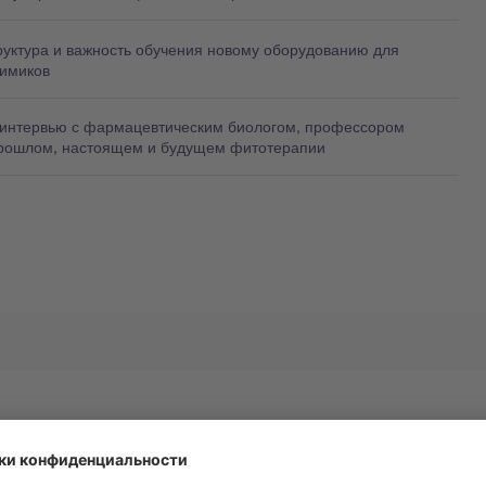
руктура и важность обучения новому оборудованию для
химиков
 интервью с фармацевтическим биологом, профессором
рошлом, настоящем и будущем фитотерапии