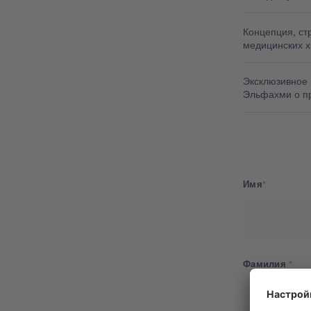
Концепция, ст
медицинских 
Эксклюзивное
Эльфахми о п
Имя
Фамилия