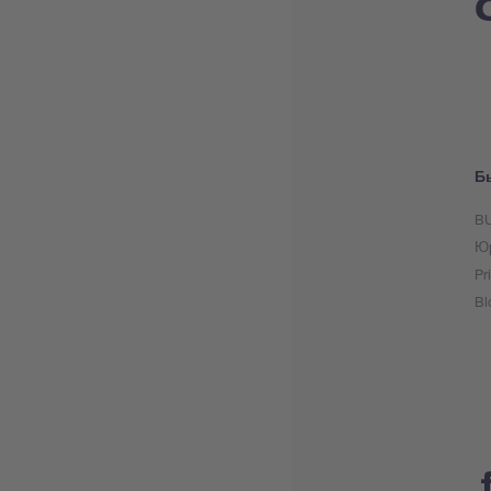
Б
BU
Юр
Pr
Bl