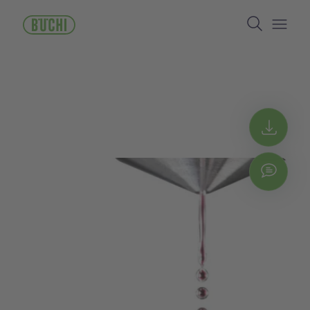
ข้าม
Search
ไป
ยัง
Open/
เนื้อหา
หลัก
Get 
Chat