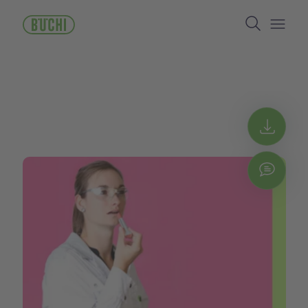
ข้าม
Search
ไป
ยัง
Open/
เนื้อหา
หลัก
Get 
Chat