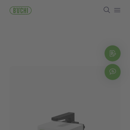
ข้าม
Search
ไป
ยัง
Open/
เนื้อหา
หลัก
Reques
รับใ
Explo
Chat