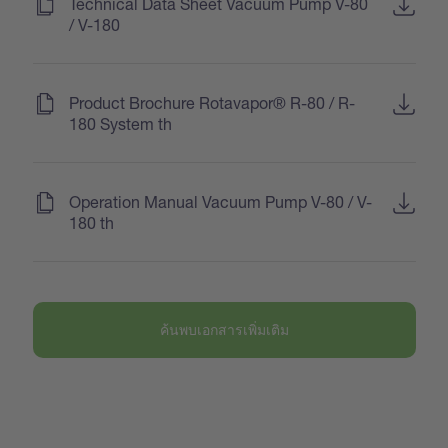
(
)
Technical Data Sheet Vacuum Pump V-80
/ V-180
(
)
Product Brochure Rotavapor® R-80 / R-
180 System th
(
)
Operation Manual Vacuum Pump V-80 / V-
180 th
ค้นพบเอกสารเพิ่มเติม