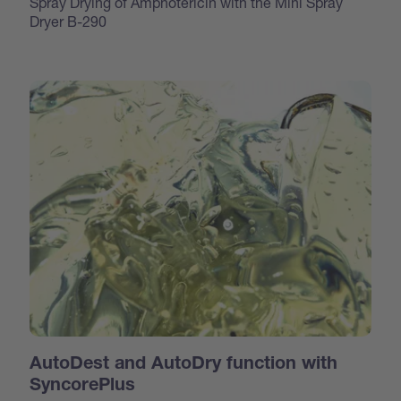
Spray Drying of Amphotericin with the Mini Spray
Dryer B-290
AutoDest and AutoDry function with
SyncorePlus