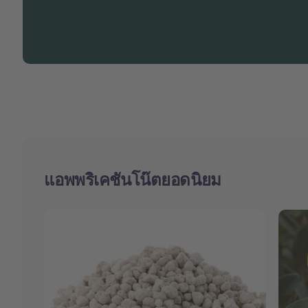
แอพพริเคชันโน๊ตยอดนิยม