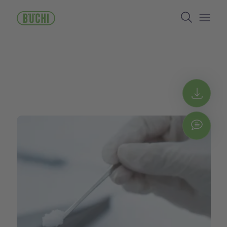
ข้าม
Search
ไป
ยัง
Open/
เนื้อหา
หลัก
Get 
Chat