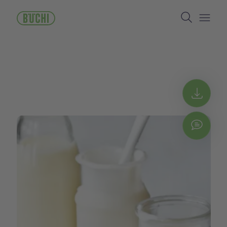
ข้าม
Search
ไป
ยัง
Open/
เนื้อหา
หลัก
Get 
Chat