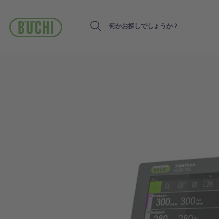
メ
イ
ン
Search
コ
ン
テ
ン
ツ
に
移
動