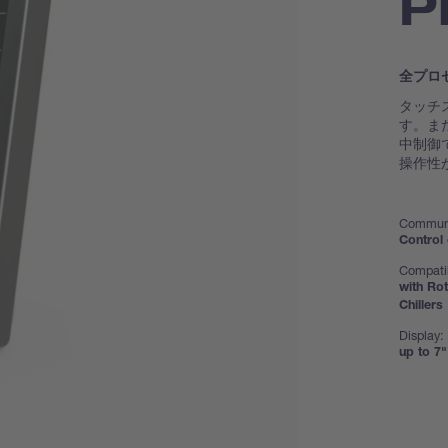
P
全プロ
タッチ
す。また
中制御
操作性
Communi
Control 
Compatib
with Ro
Chillers
Display:
up to 7