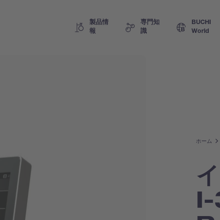
製品情
専門知
BUCHI
報
識
World
ホーム
イ
I