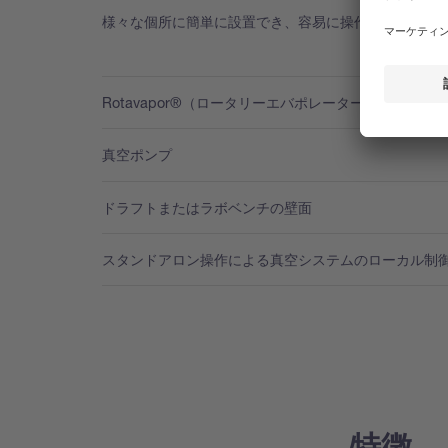
様々な個所に簡単に設置でき、容易に操作可能：
Rotavapor®（ロータリーエバポレーター）のハンドル
真空ポンプ
ドラフトまたはラボベンチの壁面
スタンドアロン操作による真空システムのローカル制
特徴