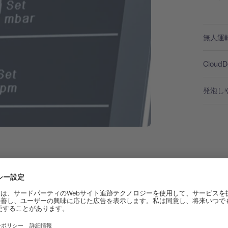
無人運
Clou
発泡し