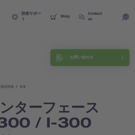
技術サポー
Contact
Shop
ト
us
Request a training
お問い合わせ
Explore our know-how
製品情報
本体
ンターフェース
-300 / I-300