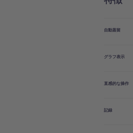
自動蒸留
グラフ表示
直感的な操作
記録