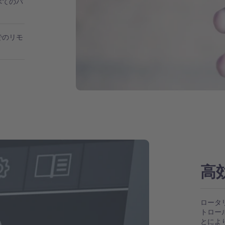
べてのパ
でのリモ
高
ロータ
トロー
とによ