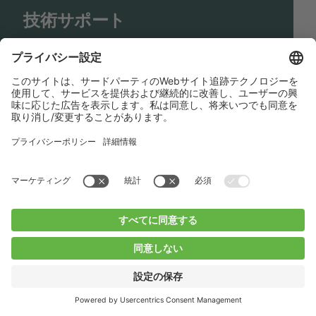
技術サポート
Shop
Contact us
リンク
BUCHI Worldwide
コンタクト
インプリント
Privacy Policy
Blogs
Facebook
Linkedin
Instagram
Twitter
Youtube