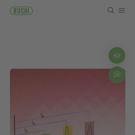
メ
Search
イ
ン
Open/
コ
ン
テ
ン
ツ
に
Regi
移
動
Chat