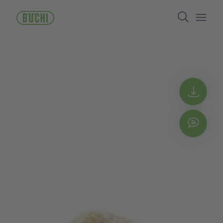
メ
Search
イ
ン
Open/
コ
ン
テ
ン
ツ
に
Get 
移
動
Chat