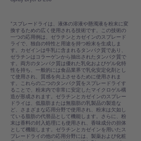
"スプレードライは、液体の溶液や懸濁液を粉末に変
換するための広く使用される技術です。この技術の
一つの応用例は、ゼラチンとカゼインのスプレード
ライで、独自の特性と用途を持つ粉末を生成しま
す。カゼインは牛乳に含まれるタンパク質であり、
ゼラチンはコラーゲンから抽出されたタンパク質で
す。両方のタンパク質は優れた乳化およびゲル化特
性を持ち、一般的には食品業界で乳化安定化剤とし
て使用され、質感を向上させるために使用されま
す。これらの二つのタンパク質をスプレードライす
ることで、粉末内で非常に安定したマイクロゲル構
造が形成されます。ゼラチンとカゼインのスプレー
ドライは、低脂肪または無脂肪の乳製品の製造な
ど、さまざまな応用分野で使用され、粉末は欠如し
ている脂肪の代替品として機能します。さらに、粉
末は香料の封入処理にも使用され、香味成分の担体
として機能します。ゼラチンとカゼインを用いたス
プレードライの他の応用分野には、製薬および化粧