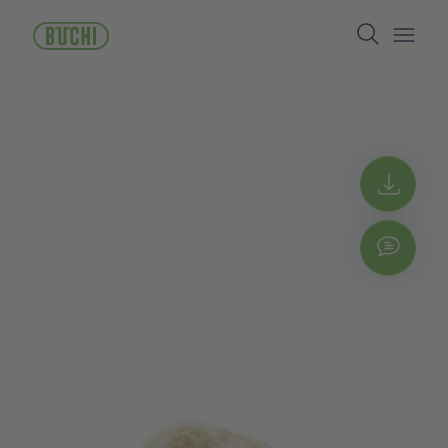
ข้าม
Search
ไป
ยัง
Open/
เนื้อหา
หลัก
Get 
Chat