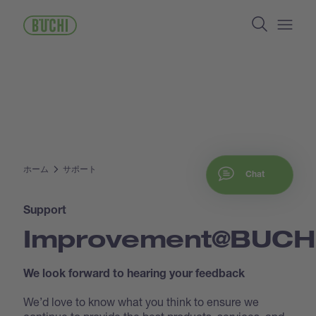
メ
Search
イ
ン
Open/
コ
ン
テ
ン
ツ
に
移
動
ホーム
サポート
Chat
Support
Improvement@BUCH
We look forward to hearing your feedback
We’d love to know what you think to ensure we