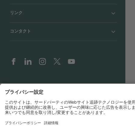
リンク
BUCHI Worldwide
コンタクト
インプリント
Privacy Policy
Blogs
Facebook
Linkedin
Instagram
Twitter
Youtube