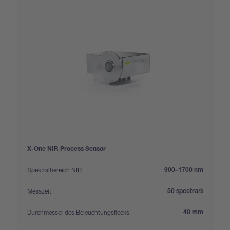
X-One NIR Process Sensor
:
Spektralbereich NIR
900–1700 nm
:
Messzeit
50 spectra/s
:
Durchmesser des Beleuchtungsflecks
40 mm