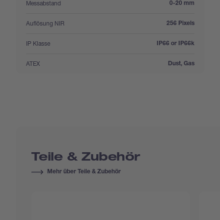
:
Messabstand
0-20 mm
:
Auflösung NIR
256 Pixels
:
IP Klasse
IP66 or IP66k
:
ATEX
Dust, Gas
Teile & Zubehör
Mehr über Teile & Zubehör