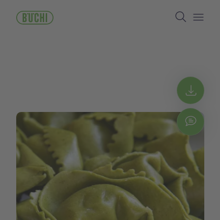
ข้าม
Search
ไป
ยัง
Open/
เนื้อหา
หลัก
Get 
Chat