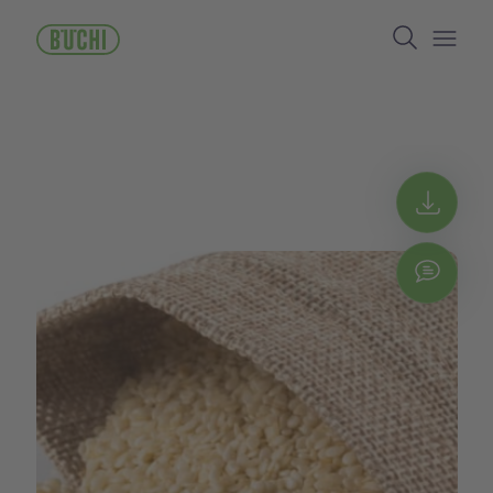
ข้าม
Search
ไป
ยัง
Open/
เนื้อหา
หลัก
Get 
Chat