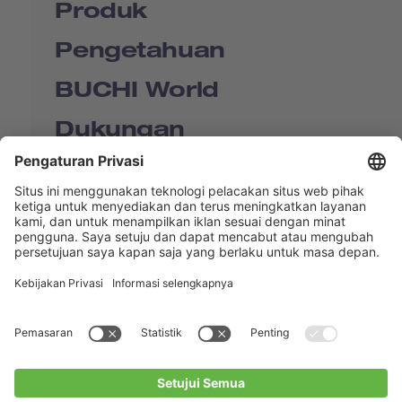
Produk
Pengetahuan
BUCHI World
Dukungan
Shop
Contact us
Tautan Langsung
BUCHI Worldwide
Kontak
Kesan
Privacy Policy