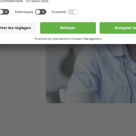
out
tre