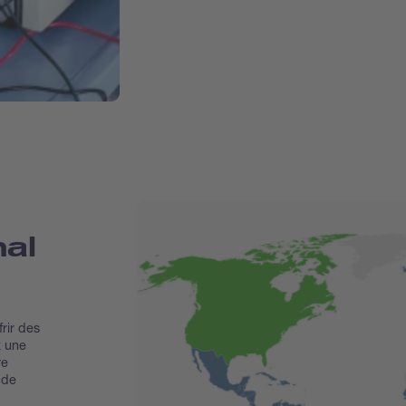
nal
frir des
z une
re
 de