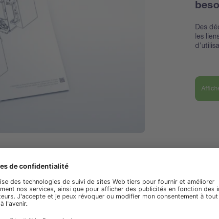
beso
Des déc
les lie
d’utili
Affich