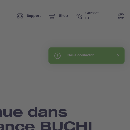
I
Contact
Support
Shop
us
Nous contacter
nue dans
tance BUCHI