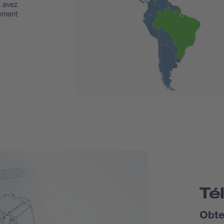
s avez
tement
Té
Obte