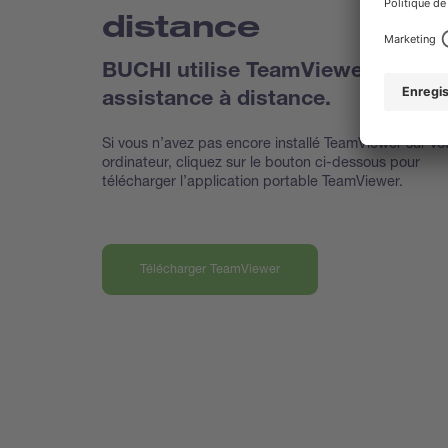
distance
BUCHI utilise TeamViewer pour t
assistance à distance.
Si vous n’avez pas encore installé TeamViewer sur vo
ordinateur, cliquez sur le bouton ci-dessous pour
télécharger l’application portable TeamViewer.
Télécharger TeamViewer