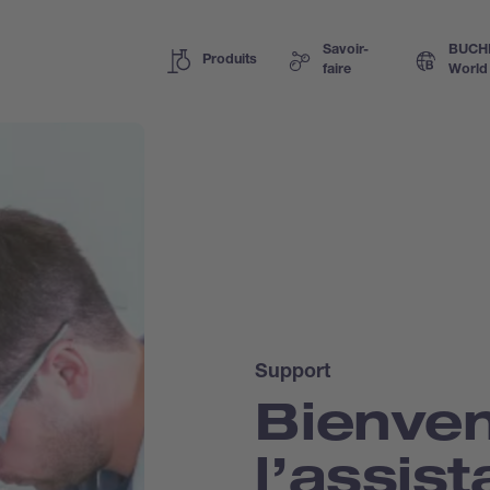
Savoir-
BUCH
Produits
faire
World
Support
Bienve
l’assis