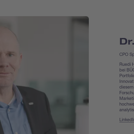
Dr
CPO Sp
Ruedi H
bei BÜC
Portfol
Innovat
diesem 
Forschu
Market
hochwer
analyti
LinkedI