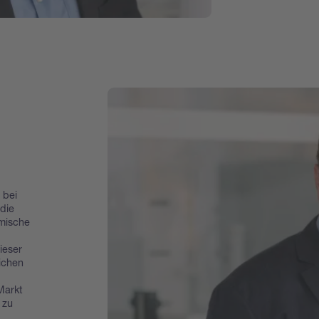
 bei
 die
mische
ieser
ichen
Markt
 zu