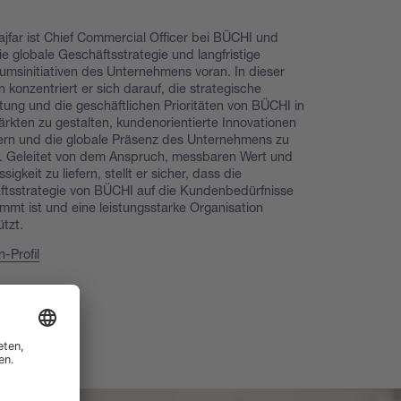
ajfar ist Chief Commercial Officer bei BÜCHI und
die globale Geschäftsstrategie und langfristige
msinitiativen des Unternehmens voran. In dieser
n konzentriert er sich darauf, die strategische
tung und die geschäftlichen Prioritäten von BÜCHI in
ärkten zu gestalten, kundenorientierte Innovationen
ern und die globale Präsenz des Unternehmens zu
. Geleitet von dem Anspruch, messbaren Wert und
sigkeit zu liefern, stellt er sicher, dass die
tsstrategie von BÜCHI auf die Kundenbedürfnisse
mmt ist und eine leistungsstarke Organisation
ützt.
n-Profil