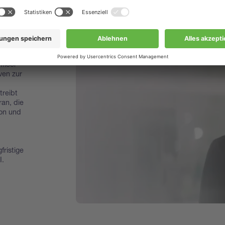
ficer
iven zur
treibt
ran, die
ion und
fristige
I.