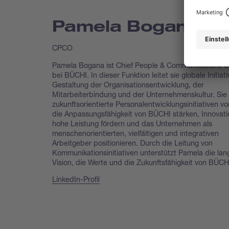
Pamela Bogana
CPCO
Pamela Bogana ist Chief People & Communications Of
bei BÜCHI. In dieser Funktion leitet sie globale Initiat
Gestaltung der Organisationsentwicklung, der
Mitarbeiterbindung und der Unternehmenskultur. Sie 
zukunftsorientierte Personalentwicklungsinitiativen vo
die Anpassungsfähigkeit von BÜCHI stärken, Innovat
hohe Leistung fördern und das Unternehmen als
menschenorientierten, vielfältigen und integrativen
Arbeitgeber positionieren. Durch die Leitung von
Kommunikationsinitiativen unterstützt Pamela die lang
Vision, die Werte und die Zukunftsfähigkeit von BÜCH
LinkedIn-Profil