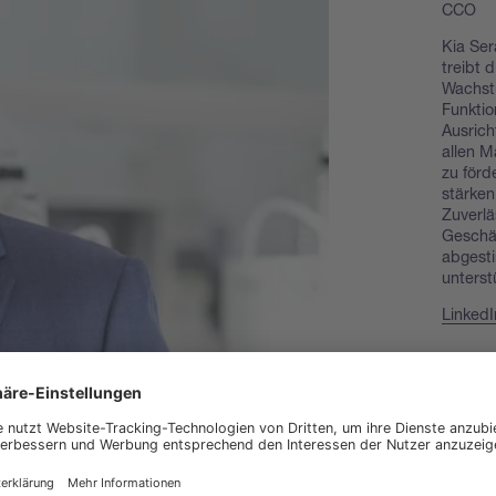
CCO
Kia Ser
treibt 
Wachstu
Funktio
Ausrich
allen M
zu förd
stärken
Zuverläs
Geschäf
abgesti
unterst
LinkedI