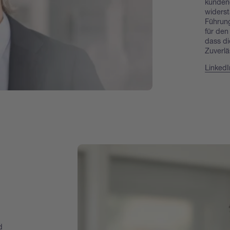
kundeno
widerst
Führun
für den
dass d
Zuverlä
LinkedI
d