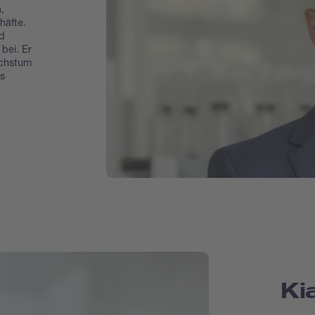
,
häfte.
d
bei. Er
achstum
s
Ki