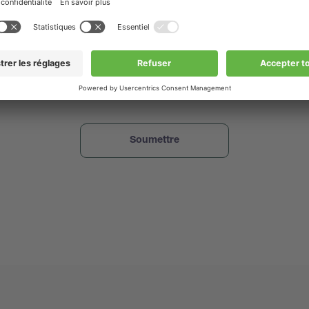
tes d'application, des guides, des invitations à des webinars et à de
andons donc de nous donner votre accord pour rester en contact. 
 sur vos droits et sur la manière dont nous utilisons et traitons vos i
ans notre
politique de confidentialité
.
que j'ai lu et que j'accepte la politique de confidentialité de www.bu
www.buchi.com à m'envoyer des informations marketing.