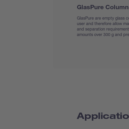
GlasPure Column
GlasPure are empty glass co
user and therefore allow max
and separation requirement
amounts over 300 g and pres
Applicatio