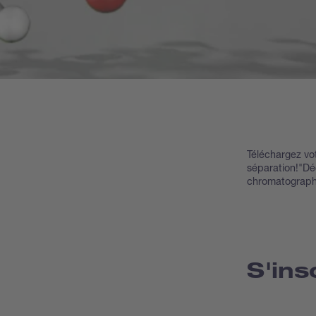
Téléchargez vo
séparation!"Dé
chromatograph
S'ins