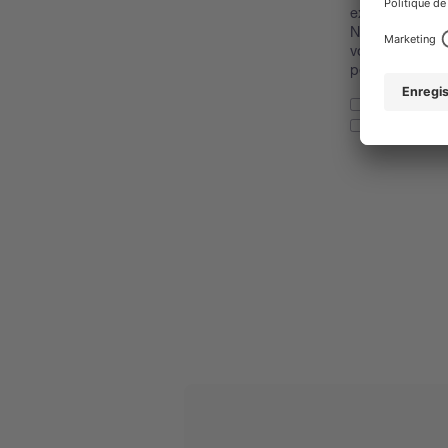
exemple des no
Nous vous dem
vous renseigner
personnelles d
Je confirme 
J'autorise 