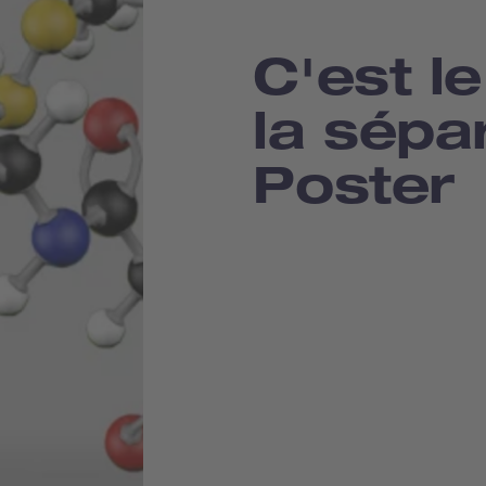
C'est l
la sépar
Poster