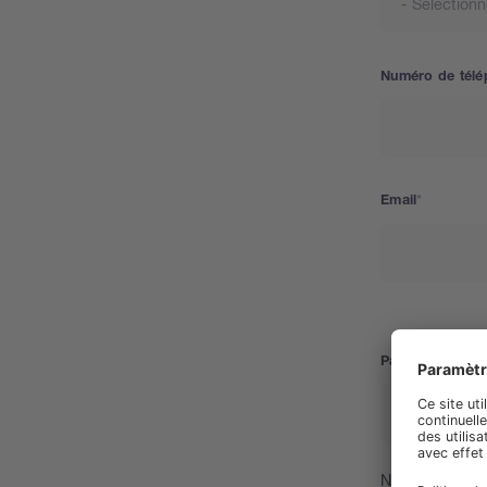
Numéro de télé
Email
Pays
Pays
Nous aimerions 