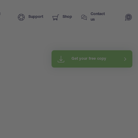
I
Contact
Support
Shop
us
Get your free copy