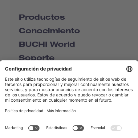
Productos
Conocimiento
BUCHI World
Soporte
Shop
Contact us
Enlaces rápidos
BUCHI Worldwide
Contacto
Imprenta