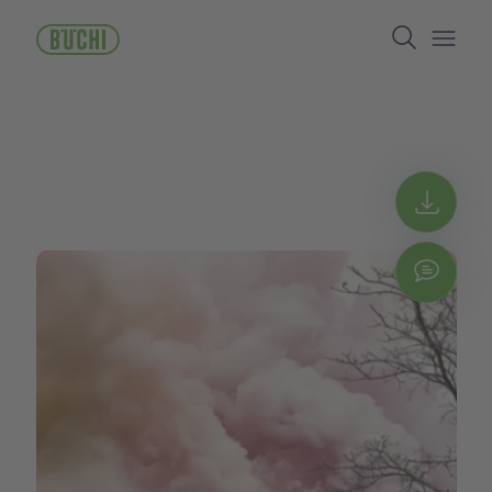
주
Search
요
콘
Open/
텐
츠
로
건
너
뛰
Get 
기
Chat