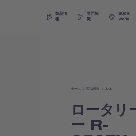
製品情
専門知
BUCHI
報
識
World
ホーム
製品情報
本体
ロータリ
ー R-