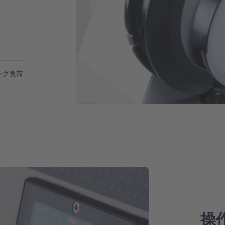
ング負荷
操