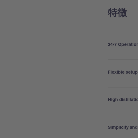
特徴
24/7 Operatio
Flexible setup
High distillati
Simplicity and