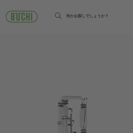
メ
イ
ン
Search
コ
ン
テ
ン
ツ
に
移
動