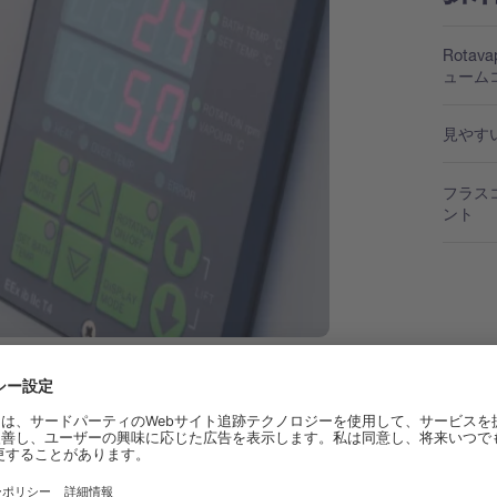
Rota
ューム
見やす
フラス
ント