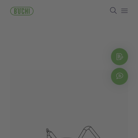
メ
Search
イ
ン
Open/
コ
ン
テ
ン
ツ
に
お問
移
動
Chat