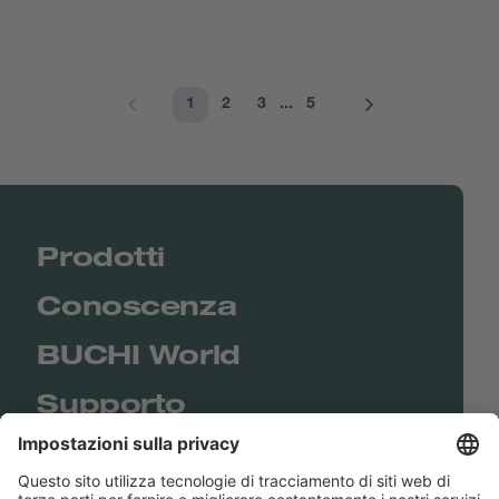
1
2
3
...
5
Prodotti
Conoscenza
BUCHI World
Supporto
Shop