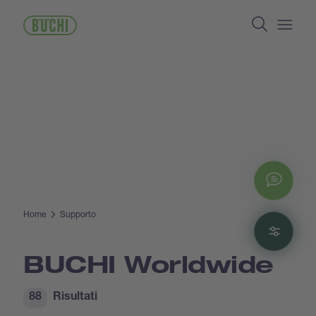
Salta
Search
al
contenuto
Open/
principale
Chat
Home
Supporto
Filte
BUCHI Worldwide
88
Risultati