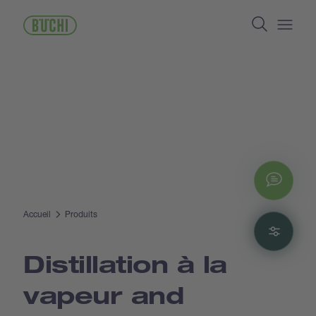
Aller
Search
au
contenu
Open/
principal
Chat
Accueil
Produits
Filte
Distillation à la
vapeur and