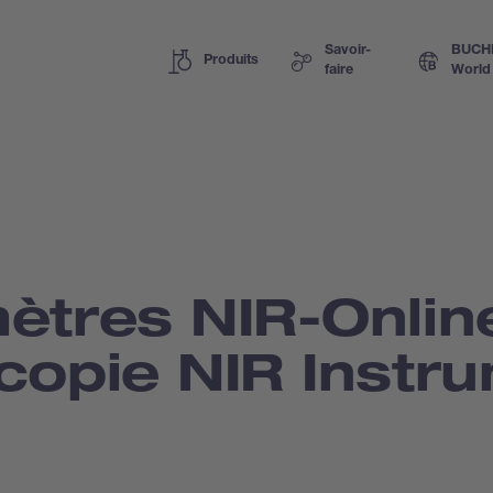
Savoir-
BUCH
Produits
faire
World
ètres NIR-Online
copie NIR Instr