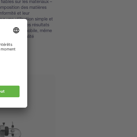
fiables sur les matériaux –
omposition des matières
nformité et leur
r une utilisation simple et
x de travail, des résultats
 l'application mobile, même
mations de qualité