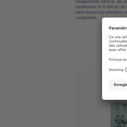
l'évaporation rotative. Sa 
transformer le R-300 en un
dans lequel une interface c
composant.