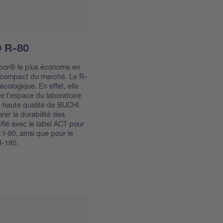
 R-80
apor® le plus économe en
s compact du marché. Le R-
cologique. En effet, elle
de l’espace du laboratoire
e haute qualité de BUCHI.
er la durabilité des
ifié avec le label ACT pour
I-80, ainsi que pour le
I-180.