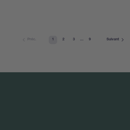
1
2
3
...
9
Préc.
Suivant