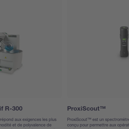
if R-300
ProxiScout™
 répond aux exigences les plus
ProxiScout™ est un spectromètre
odité et de polyvalence de
conçu pour permettre aux opérate