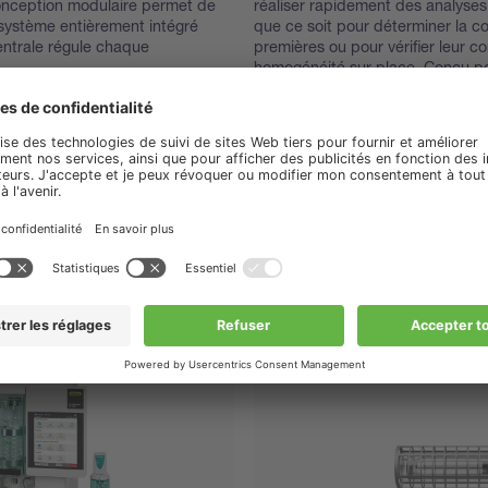
conception modulaire permet de
réaliser rapidement des analyses 
 système entièrement intégré
que ce soit pour déterminer la c
entrale régule chaque
premières ou pour vérifier leur co
homogénéité sur place. Conçu pou
une intégration fluide dans les flu
instantanés sont disponibles via
hors ligne, vous offrant des infor
laboratoire où que vous soyez.