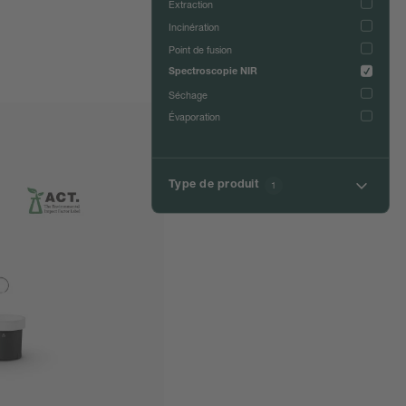
Extraction
Incinération
Point de fusion
Spectroscopie NIR
Séchage
Évaporation
Type de produit
1
Accessoires pour la spectroscopie NIR
Spectromètres NIR portables
Spectromètres NIR pour le laboratoire
Spectromètres NIR-Online