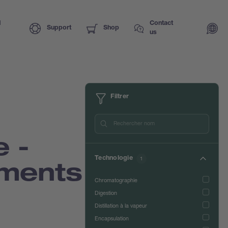
I
Contact
Support
Shop
us
Filtrer
 -
Technologie
1
uments
Chromatographie
Digestion
Distillation à la vapeur
Encapsulation