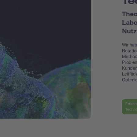
Te
Theo
Labo
Nutz
Wir hab
Rotatio
Methode
Problem
Kunden
Leitfäd
Optimie
Erfahr
Techno