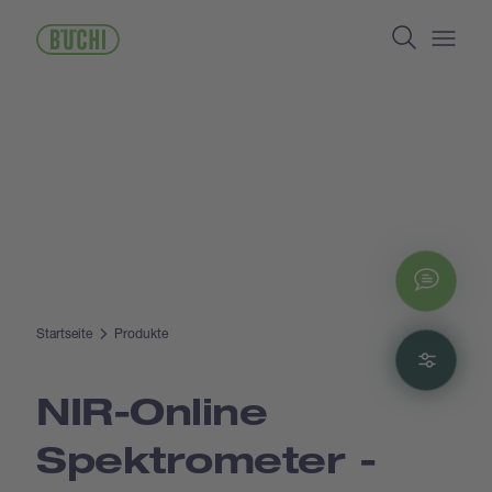
Direkt
Search
zum
Inhalt
Open/
Chat
Startseite
Produkte
Filte
NIR-Online
Spektrometer -