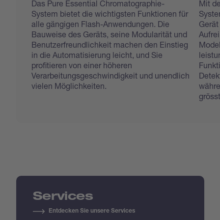
Das Pure Essential Chromatographie-
Mit d
System bietet die wichtigsten Funktionen für
Syste
alle gängigen Flash-Anwendungen. Die
Gerät 
Bauweise des Geräts, seine Modularität und
Aufre
Benutzerfreundlichkeit machen den Einstieg
Model
in die Automatisierung leicht, und Sie
leist
profitieren von einer höheren
Funkt
Verarbeitungsgeschwindigkeit und unendlich
Detek
vielen Möglichkeiten.
währe
grösst
Services
Entdecken Sie unsere Services