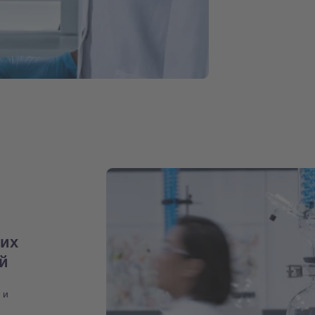
них
ий
 и
,