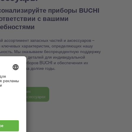
сонализируйте приборы BUCHI
оответствии с вашими
ребностями
й ассортимент запасных частей и аксессуаров –
з ключевых характеристик, определяющих нашу
ьность. Мы оказываем беспрецедентную поддержку
ке правильных деталей для индивидуальной
йки ваших приборов BUCHI и обеспечения их
способности на долгие годы.
ь больше о наших
ных частях и аксессуарах