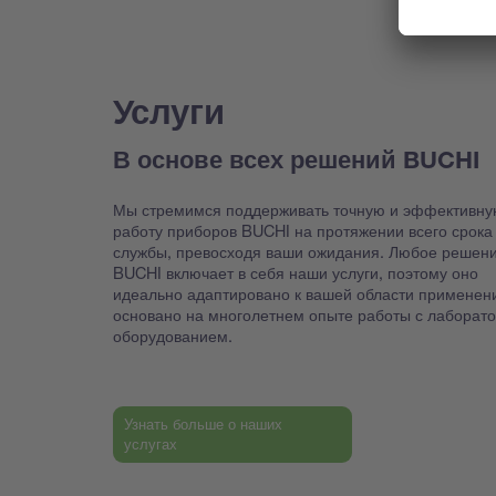
Услуги
В основе всех решений BUCHI
Мы стремимся поддерживать точную и эффективну
работу приборов BUCHI на протяжении всего срока
службы, превосходя ваши ожидания. Любое решен
BUCHI включает в себя наши услуги, поэтому оно
идеально адаптировано к вашей области применен
основано на многолетнем опыте работы с лаборат
оборудованием.
Узнать больше о наших
услугах