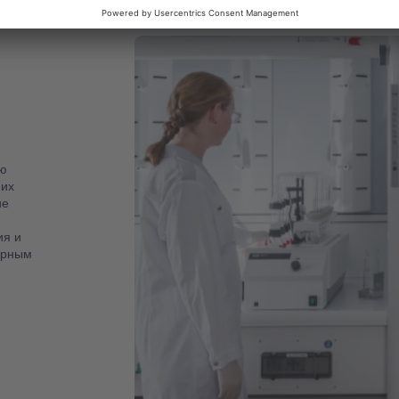
ю
 их
ие
ия и
орным