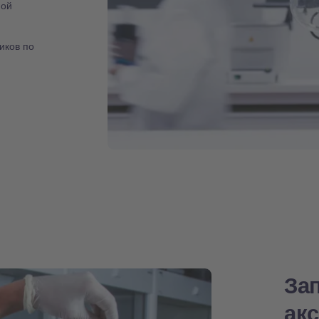
ной
иков по
За
ак