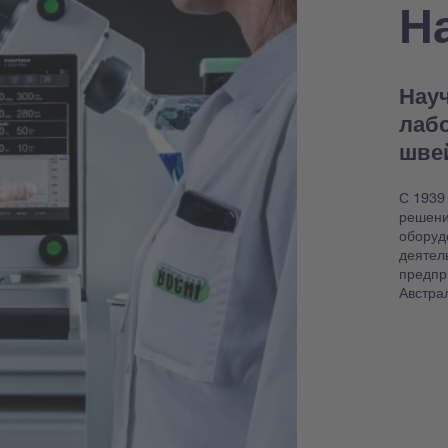
Н
Науч
лаб
шве
С 1939
решени
оборуд
деятел
предпр
Австра