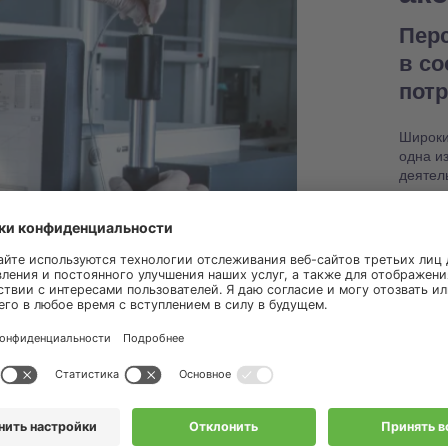
Пер
в с
пот
Широки
одна и
деятел
в поис
настро
работо
Узнат
запас