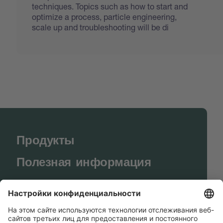
techniques. Topics such as how to start and
optimize a process, particle engineering,
scale up and troubleshooting will be di
Продукты
Полезная информация
BUCHI World
Поддержка