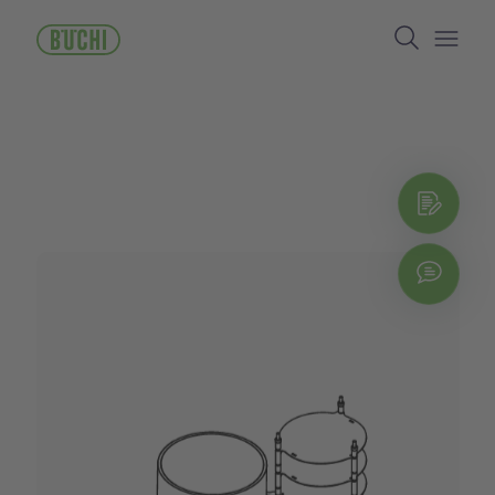
Перейти
Search
к
основному
Open/
содержанию
Пол
Chat