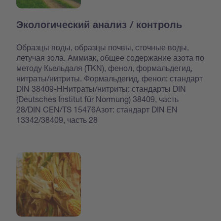
Экологический анализ / контроль
Образцы воды, образцы почвы, сточные воды,
летучая зола. Аммиак, общее содержание азота по
методу Кьельдаля (TKN), фенол, формальдегид,
нитраты/нитриты. Формальдегид, фенол: стандарт
DIN 38409-HНитраты/нитриты: стандарты DIN
(Deutsches Institut für Normung) 38409, часть
28/DIN CEN/TS 15476Азот: стандарт DIN EN
13342/38409, часть 28