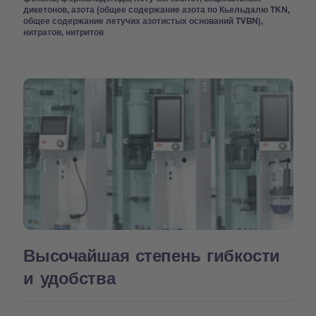
дикетонов, азота (общее содержание азота по Кьельдалю TKN,
общее содержание летучих азотистых оснований TVBN),
нитратов, нитритов
Высочайшая степень гибкости
и удобства