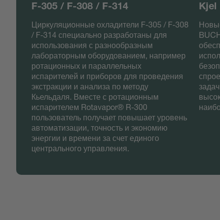
F-305 / F-308 / F-314
Kjel
Циркуляционные охладители F-305 / F-308
Новы
/ F-314 специально разработаны для
BUCHI
использования с разнообразным
обес
лабораторным оборудованием, например
испол
ротационных и параллельных
безоп
испарителей и приборов для проведения
спро
экстракции и анализа по методу
задач
Кьельдаля. Вместе с ротационным
высок
испарителем Rotavapor® R-300
наибо
пользователь получает повышает уровень
автоматизации, точность и экономию
энергии и времени за счет единого
центрального управления.