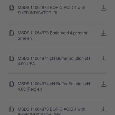
(
)
MSDS 11064973 BORIC ACID 4 with
SHER INDICATOR IRL
(
)
MSDS 11064973 Boric Acid 4 percent
Sher en
(
)
MSDS 11064974 pH Buffer Solution pH
4.00 USA
(
)
MSDS 11064974 pH Buffer Solution pH
4.00 (Red) en
(
)
MSDS 11064973 BORIC ACID 4 with
SHER INDICATOR DNK