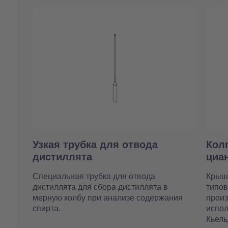
Узкая трубка для отвода
Кол
дистиллята
циа
Специальная трубка для отвода
Крышк
дистиллята для сбора дистиллята в
типов
мерную колбу при анализе содержания
прои
спирта.
испол
Кьель