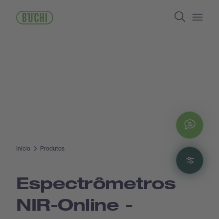
Pular
Search
para
o
Open/
conteúdo
principal
Chat
Início
Produtos
Filte
Espectrômetros
NIR-Online -