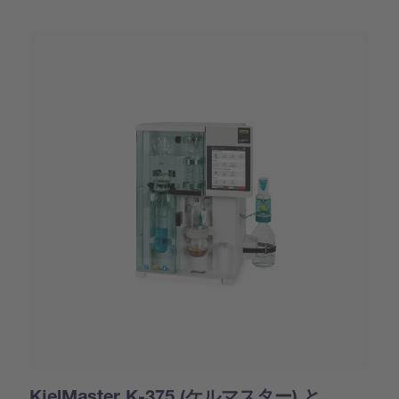
KjelMaster K-375 (ケルマスター) と