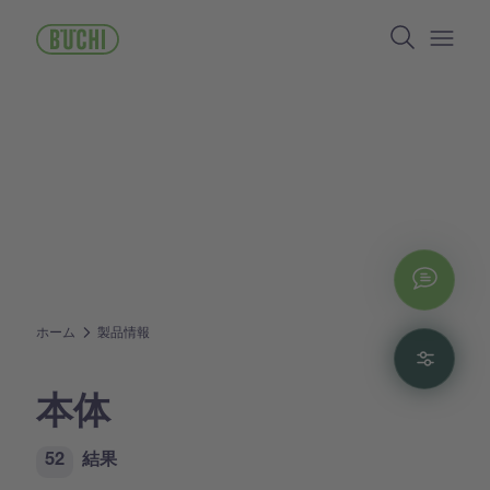
メ
Search
イ
ン
Open/
コ
ン
テ
ン
ツ
に
移
動
Chat
ホーム
製品情報
Filte
本体
52
結果