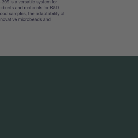
395 is a versatile system for
redients and materials for R&D
ood samples, the adaptability of
innovative microbeads and