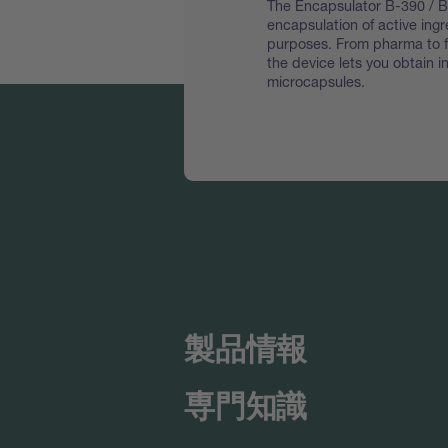
The Encapsulator B-390 / B-
encapsulation of active ing
purposes. From pharma to f
the device lets you obtain 
microcapsules.
製品情報
専門知識