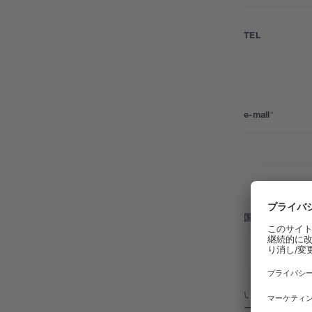
TEL
e-mail
国
国
いただいた個
ート、ガイド