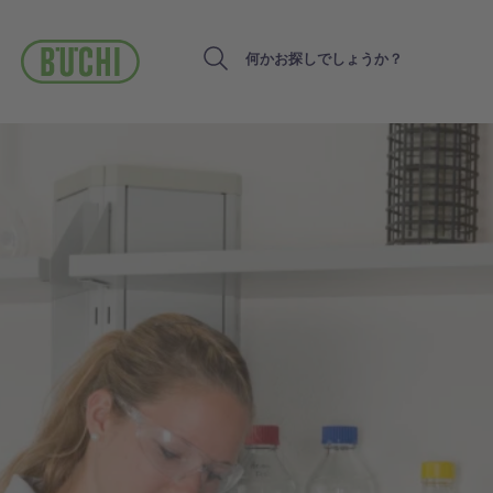
メ
イ
ン
Search
コ
ン
テ
ン
ツ
に
移
動