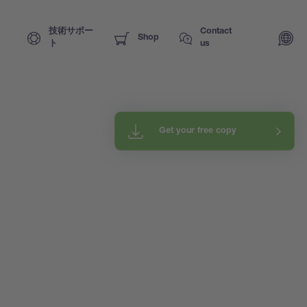
技術サポー
Contact
Shop
ト
us
Get your free copy