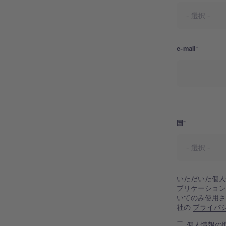
e-mail
住所2
国
いただいた個
プリケーショ
いてのみ使用
社の
プライバ
個人情報の