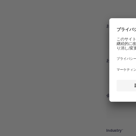
お名前（名）
お名前（姓）
会社名/施設名
Industry