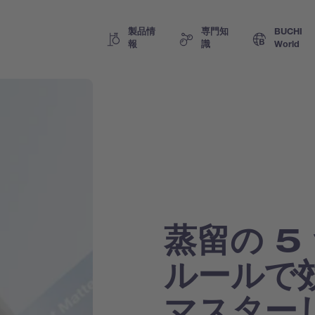
製品情
専門知
BUCHI
報
識
World
蒸留の 5
ルールで
マスター