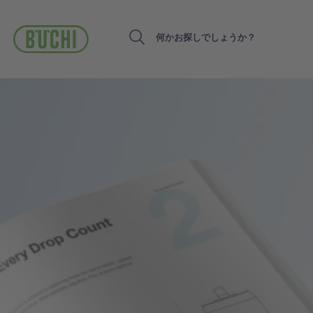
メ
イ
ン
Search
コ
ン
テ
ン
ツ
に
移
動