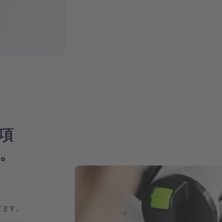
項
。
ぎます。