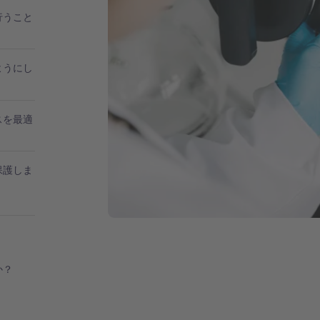
行うこと
ようにし
スを最適
保護しま
か？