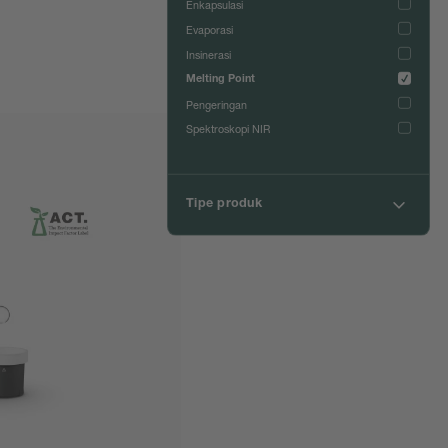
Enkapsulasi
Evaporasi
Insinerasi
Melting Point
Pengeringan
Spektroskopi NIR
Tipe produk
Aplikasi Kjeldahl
Pelengkap untuk Distilasi Uap
Volatil Uap