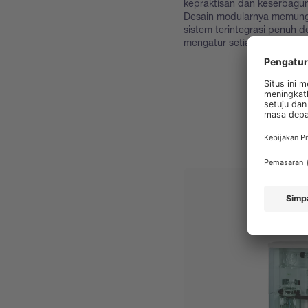
kepraktisan dan keserbagu
Desain modularnya memungk
sistem terintegrasi penuh 
mengatur setiap komponen