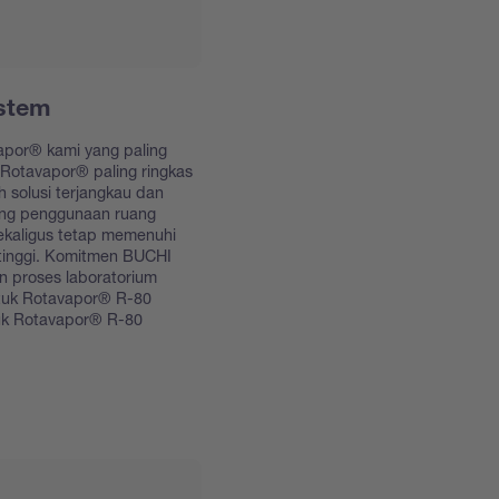
stem
apor® kami yang paling
 Rotavapor® paling ringkas
 solusi terjangkau dan
ng penggunaan ruang
sekaligus tetap memenuhi
 tinggi. Komitmen BUCHI
n proses laboratorium
untuk Rotavapor® R-80
tuk Rotavapor® R-80