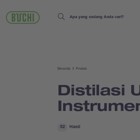
Lompat
ke
isi
Search
utama
Beranda
Produk
Distilasi
Instrume
52
Hasil