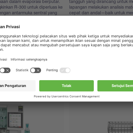
naan dalam evaporasi berputar.
tangguh yang dirancang untuk 
inkan R-300 untuk diperluas ke
lapangan melakukan analisis mate
dengan antarmuka sentral yang
cepat dan andal—baik untuk me
.
mentah maupun untuk memverifik
langsung. Dirancang untuk kem
integrasi yang mulus ke dalam alur
melalui aplikasi seluler, bahkan 
wawasan sekelas laboratorium d