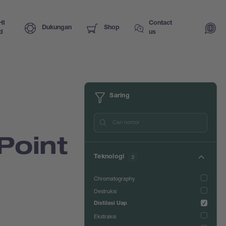
HI
Contact
Dukungan
Shop
d
us
Saring
Point
Teknologi
2
Chromatography
Destruksi
Distilasi Uap
Ekstraksi