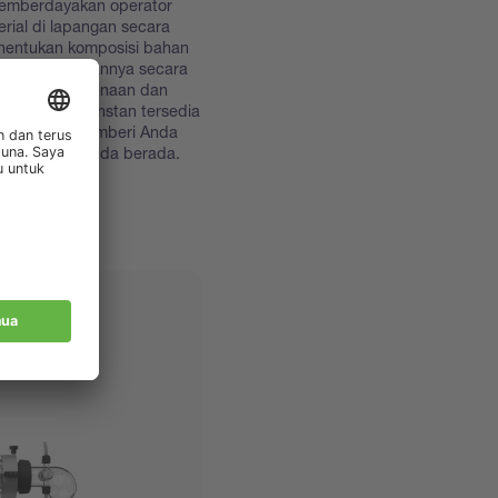
memberdayakan operator
rial di lapangan secara
nentukan komposisi bahan
asi kesesuaiannya secara
udahan penggunaan dan
 kerja, hasil instan tersedia
saat offline, memberi Anda
i mana pun Anda berada.