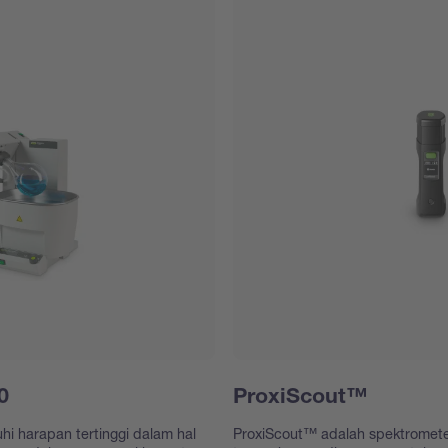
0
ProxiScout™
 harapan tertinggi dalam hal
ProxiScout™ adalah spektromete