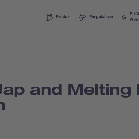
BUC
Produk
Pengetahuan
Worl
 Uap and Melting 
n