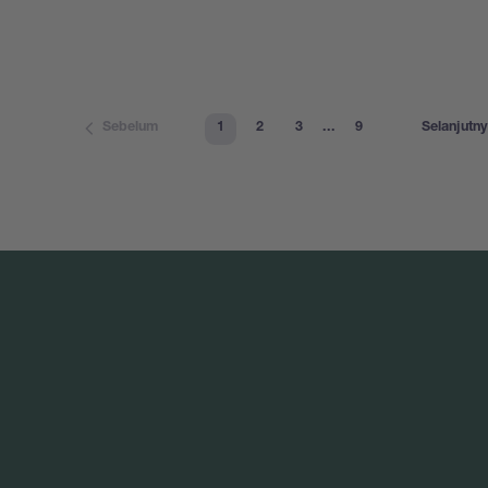
1
2
3
...
9
Sebelum
Selanjutn