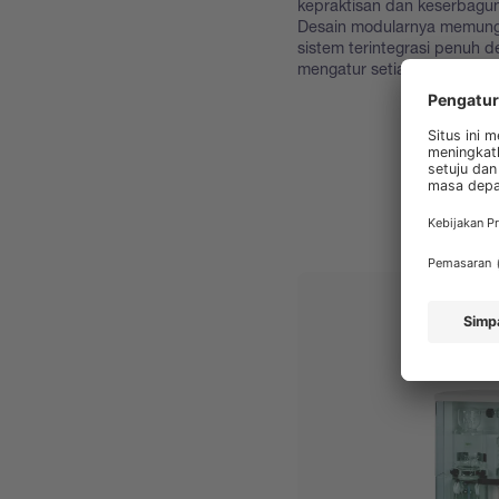
kepraktisan dan keserbagu
Desain modularnya memungk
sistem terintegrasi penuh 
mengatur setiap komponen