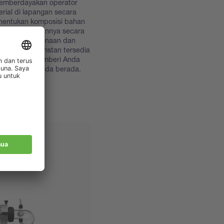
memberdayakan operator
rial di lapangan secara
nentukan komposisi bahan
asi kesesuaiannya secara
udahan penggunaan dan
 kerja, hasil instan tersedia
saat offline, memberi Anda
i mana pun Anda berada.