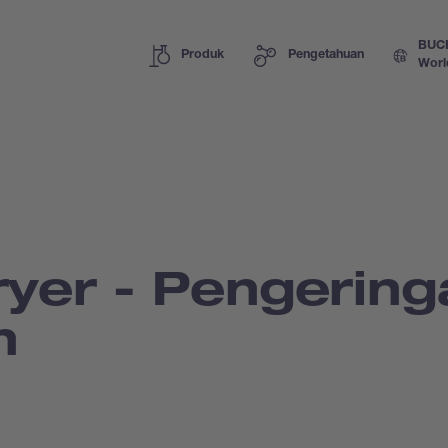
BUC
Produk
Pengetahuan
Worl
ryer - Pengering
n