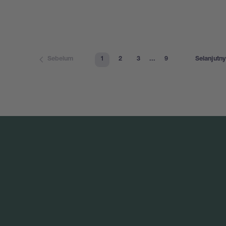
1
2
3
...
9
Sebelum
Selanjutn