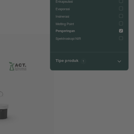
Enkapsulasi
Evaporasi
Insinerasi
Melting Point
Pengeringan
Spektroskopi NIR
Tipe produk
1
Freeze Dryer
Spray Dryer