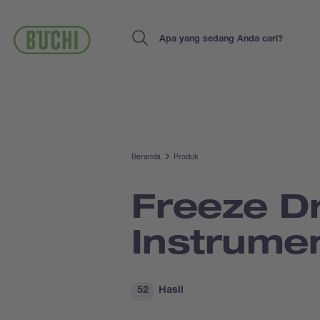
Lompat
ke
isi
Search
utama
Beranda
Produk
Freeze D
Instrume
52
Hasil