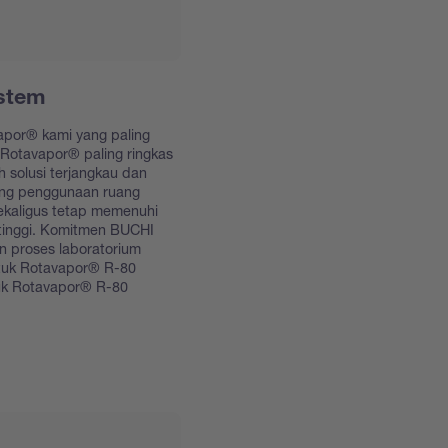
stem
apor® kami yang paling
 Rotavapor® paling ringkas
 solusi terjangkau dan
ng penggunaan ruang
sekaligus tetap memenuhi
 tinggi. Komitmen BUCHI
n proses laboratorium
untuk Rotavapor® R-80
tuk Rotavapor® R-80