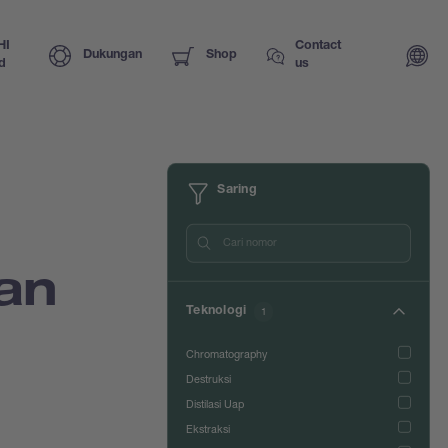
HI
Contact
Dukungan
Shop
d
us
Saring
an
Teknologi
1
Chromatography
Destruksi
Distilasi Uap
Ekstraksi