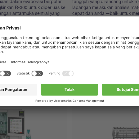
naan dalam evaporasi berputar.
tangguh yang dirancang untuk 
inkan R-300 untuk diperluas ke
lapangan melakukan analisis mate
dengan antarmuka sentral yang
cepat dan andal—baik untuk me
.
mentah maupun untuk memverifik
langsung. Dirancang untuk kem
integrasi yang mulus ke dalam alur
melalui aplikasi seluler, bahkan 
wawasan sekelas laboratorium d