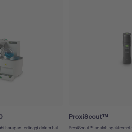
0
ProxiScout™
 harapan tertinggi dalam hal
ProxiScout™ adalah spektromete