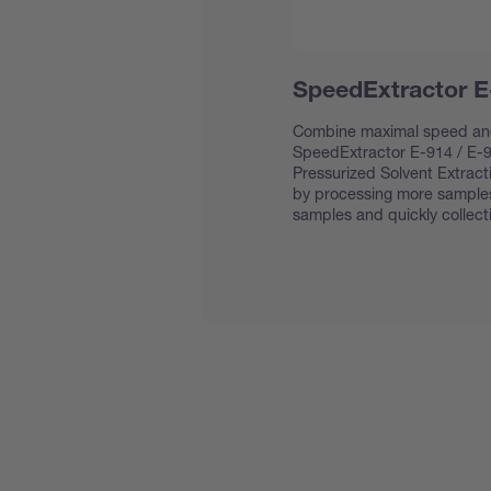
SpeedExtractor E
Combine maximal speed and
SpeedExtractor E-914 / E-91
Pressurized Solvent Extract
by processing more samples i
samples and quickly collect