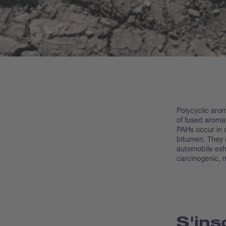
Polycyclic aro
of fused aroma
PAHs occur in o
bitumen. They 
automobile exh
carcinogenic, 
S'ins