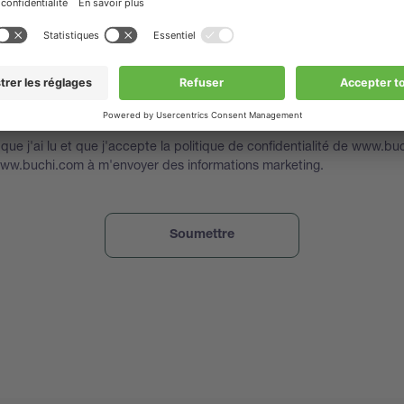
vous envoyer à l'avenir d'autres informations susceptibles de vous in
tes d'application, des guides, des invitations à des webinars et à de
andons donc de nous donner votre accord pour rester en contact. 
 sur vos droits et sur la manière dont nous utilisons et traitons vos i
ans notre
politique de confidentialité
.
que j'ai lu et que j'accepte la politique de confidentialité de www.bu
www.buchi.com à m'envoyer des informations marketing.