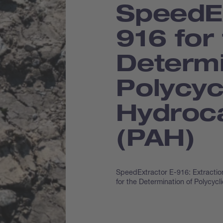
Speed­E
916 for
Determi
Polycyc
Hydroc
(PAH)
SpeedExtractor E-916: Extractio
for the Determination of Polycyc