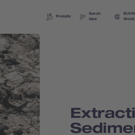
Savoir-
BUCH
Produits
faire
World
Extract
Sedimen