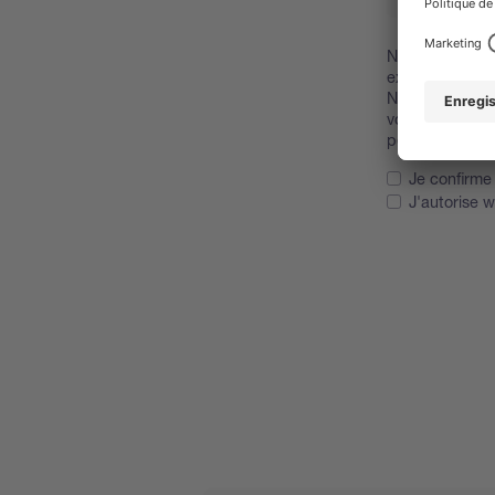
Nous aimerions 
exemple des no
Nous vous dem
vous renseigner
personnelles d
Je confirme 
J'autorise 