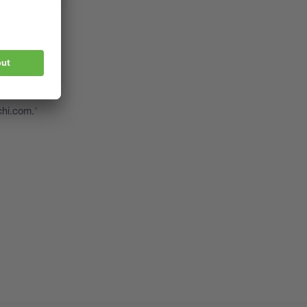
téresser, par
s séminaires.
Vous pouvez
nformations
chi.com.