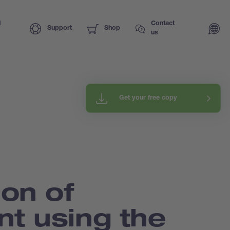
I
Contact
Support
Shop
us
Get your free copy
ion of
t using the