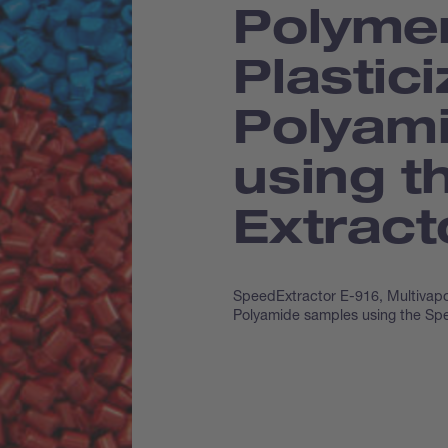
Polyme
Plastici
Polyam
using t
Extract
SpeedExtractor E-916, Multivapor
Polyamide samples using the Sp