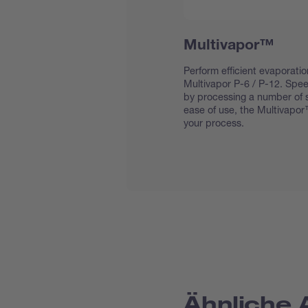
Multivapor™
Perform efficient evaporatio
Multivapor P-6 / P-12. Spe
by processing a number of s
ease of use, the Multivapor
your process.
Ähnliche 