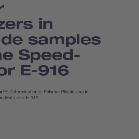
r
zers in
ide samples
he Speed­
or E-916
™: Determination of Polymer Plasticizers in
eedExtractor E-916