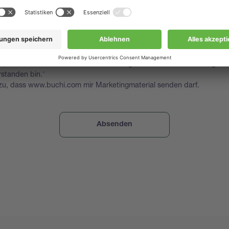
nen in Zukunft weitere relevante Informationen zusenden, z. B.
eise, Leitfäden, Webinar- und Seminareinladungen, die für Sie von 
 möchten wir Sie um Ihr Einverständnis bitten, mit Ihnen in Kontakt z
d wie wir Ihre personenbezogenen Daten nutzen und verarbeiten, kön
chutzerklärung
informieren.
ge, dass ich die Datenschutzbestimmungen von www.buchi.com gele
rstanden bin.
zu, dass www.buchi.com mir Marketingmaterial senden darf.