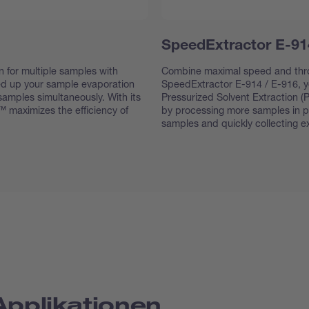
SpeedExtractor E-91
n for multiple samples with
Combine maximal speed and thr
ed up your sample evaporation
SpeedExtractor E-914 / E-916, yo
amples simultaneously. With its
Pressurized Solvent Extraction (P
™ maximizes the efficiency of
by processing more samples in par
samples and quickly collecting ex
Applikationen