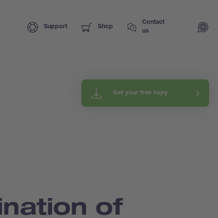
Contact
Support
Shop
us
Get your free copy
nation of