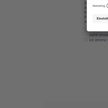
Wir möchten Ih
Anwendungshinw
könnten. Daher
Ihre Rechte un
unserer
Datens
Ich bestäti
damit einve
Ich stimme 