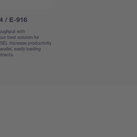
4 / E-916
oughput with
ur best solution for
SE). Increase productivity
allel, easily loading
tracts.