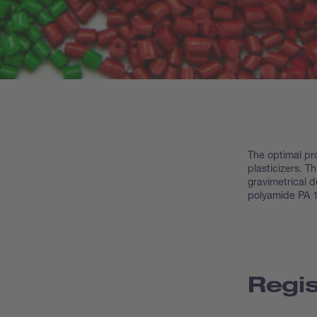
The optimal pr
plasticizers. T
gravimetrical d
polyamide PA 1
Regis