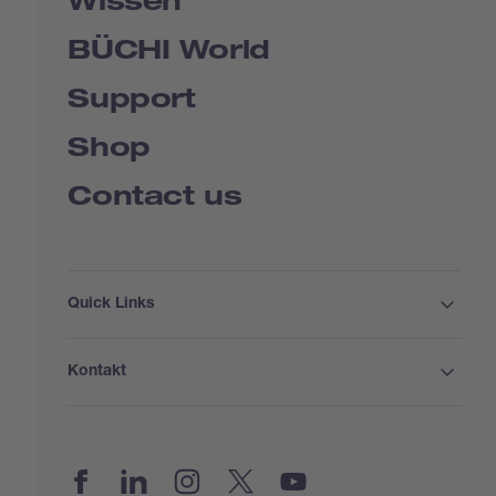
BÜCHI World
Support
Shop
Contact us
Quick Links
BUCHI Worldwide
Kontakt
Impressum
Privacy Policy
Blogs