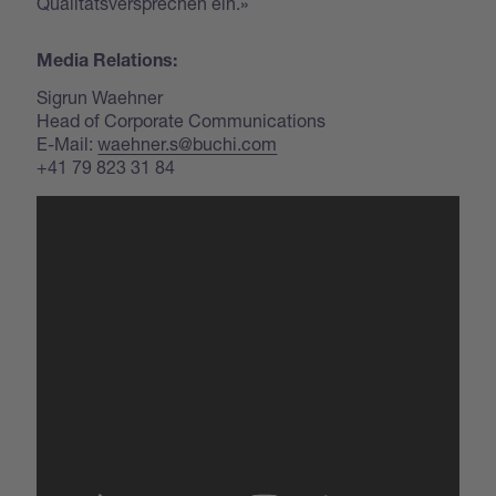
Qualitätsversprechen ein.»
Media Relations:
Sigrun Waehner
Head of Corporate Communications
E-Mail:
waehner.s@buchi.com
+41 79 823 31 84