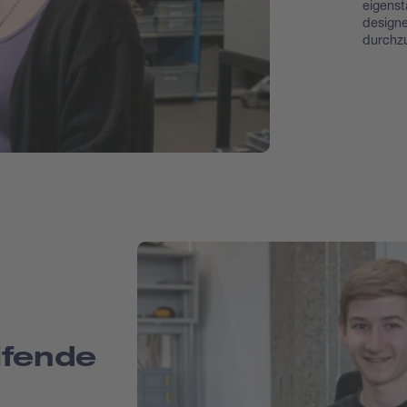
eigenst
designe
durchz
ifende