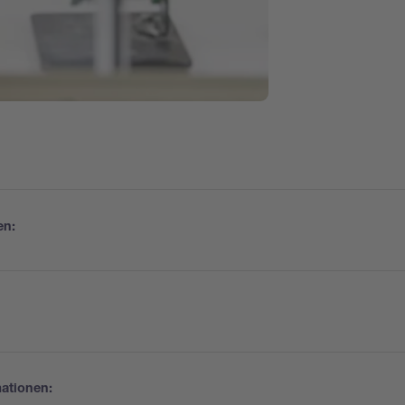
en:
 und Bestücken von Leiterplatten
tten testen und Fehler suchen
ndiges Arbeiten an Projekten
roller programmieren
ationen: