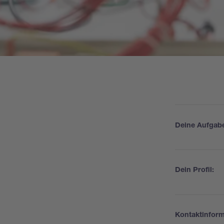
Deine Aufgab
Designen
Dein Profil:
Leiterpla
Selbststä
Mikrokont
Kontaktinform