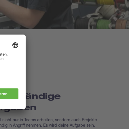
genständige
fgaben
t nicht nur in Teams arbeiten, sondern auch Projekte
ndig in Angriff nehmen. Es wird deine Aufgabe sein,