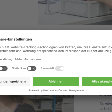
Ei
Au
Du wirs
selbstä