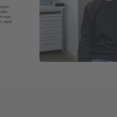
ungen
erden
en aus
n, dass