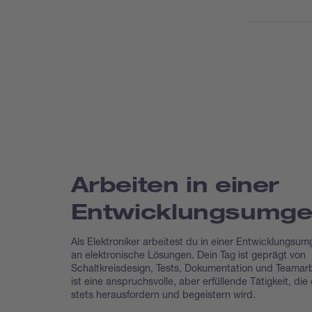
Mitarbeit
Kabelbäu
Benjami
Produktiv
Mitentwi
Erfahrun
Prototyp
Reparatu
Arbeiten in einer
Entwicklungsumg
Als Elektroniker arbeitest du in einer Entwicklungsu
an elektronische Lösungen. Dein Tag ist geprägt von
Schaltkreisdesign, Tests, Dokumentation und Teamarb
ist eine anspruchsvolle, aber erfüllende Tätigkeit, die
stets herausfordern und begeistern wird.