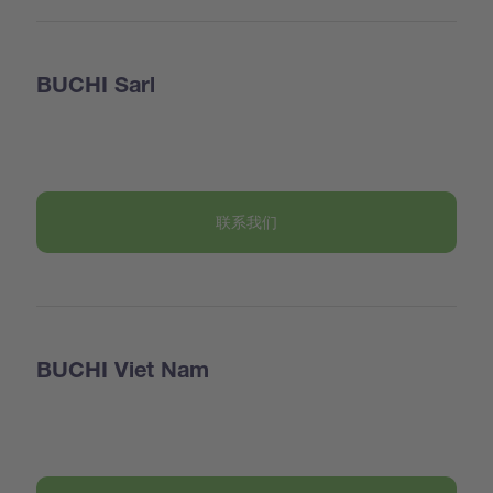
BUCHI Sarl
联系我们
BUCHI Viet Nam