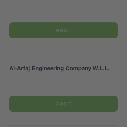
联系我们
Al-Arfaj Engineering Company W.L.L.
联系我们