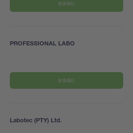
联系我们
PROFESSIONAL LABO
联系我们
Labotec (PTY) Ltd.