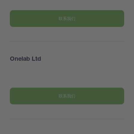
联系我们
Onelab Ltd
联系我们