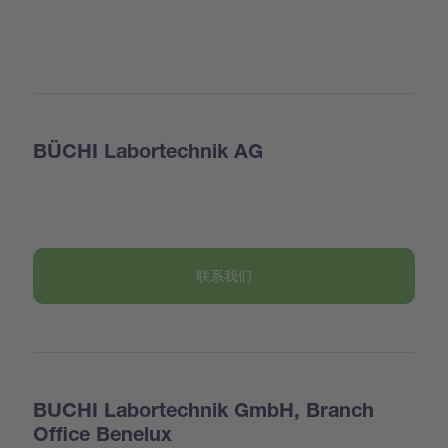
BÜCHI Labortechnik AG
联系我们
BUCHI Labortechnik GmbH, Branch
Office Benelux