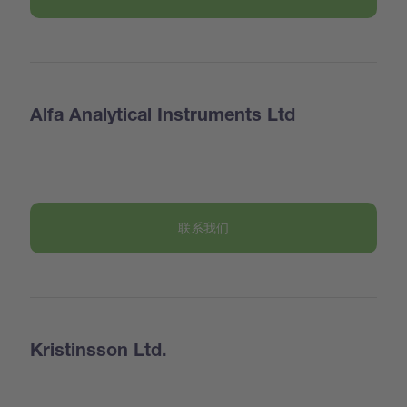
Alfa Analytical Instruments Ltd
联系我们
Kristinsson Ltd.