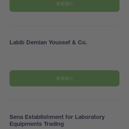
联系我们
Labib Demian Youssef & Co.
联系我们
Sena Establishment for Laboratory
Equipments Trading