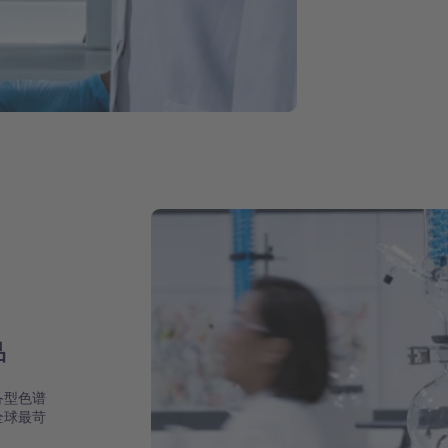
品
备型色谱
全球最苛