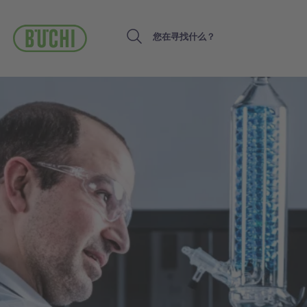
跳
转
到
Search
主
要
内
容