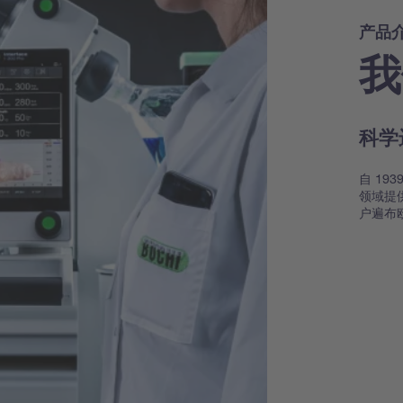
产品
我
科学
自 19
领域提
户遍布