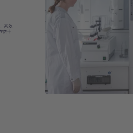
确、高效
在数十
。