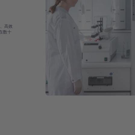
确、高效
在数十
。