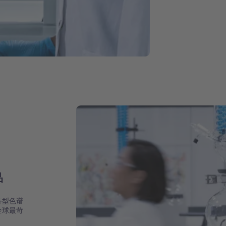
品
备型色谱
全球最苛