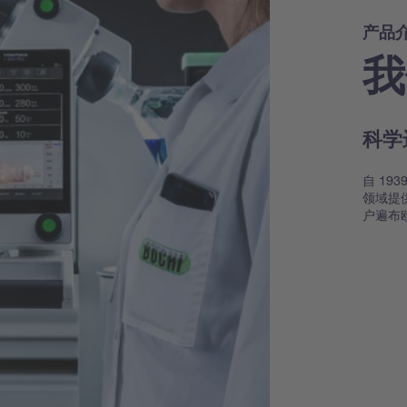
产品
我
科学
自 19
领域提
户遍布