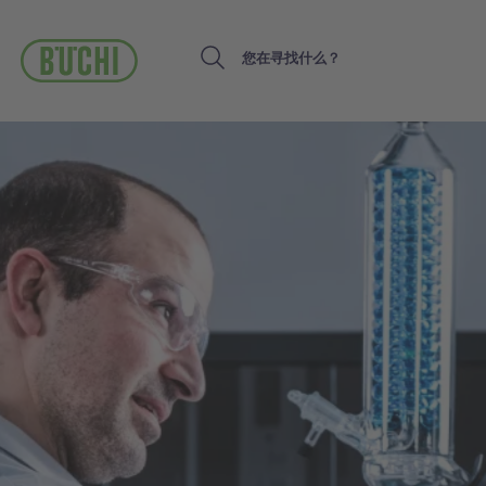
跳
转
到
Search
主
要
内
容